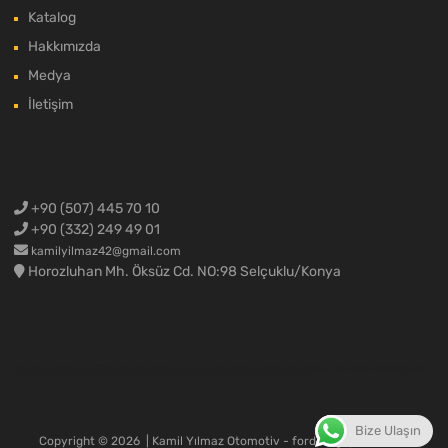
Katalog
Hakkımızda
Medya
İletişim
+90 (507) 445 70 10
+90 (332) 249 49 01
kamilyilmaz42@gmail.com
Horozluhan Mh. Öksüz Cd. NO:98 Selçuklu/Konya
Ford Cargo Yedek Parça,Ford F-max yedek parça,Ford kamyon yedek parça,Ford kamyon parçaları,Ford 3230 yedek parça,Ford 2524 yedek parça,Ford 1838 yedek parça,Ford 4136 yedek parça,Ford 4142 yedek parça,Ford 1848 yedek parça,Ford 1842 yedek parça,Konya Ford Cargo,Ford kamyon motor parçaları,Ford motor parçaları,Ford cargo motor parçaları,Ford cargo rektefiye malzemeleri,Ford cargo krank mili,Ford cargo silindir kapak,Ford cargo blok,Ford cargo komple motor,Ford cargo yarım motor,Ford
cargo sarı motor,Ford cargo 1838 motor,Ford cargo 4136 motor,Ford cargo 3230 motor,Ford F-max yedek parçaları,Ford Fmax yedek parçaları,Ford F max yedek parça,Ford F-max hava tahliyesi,Ford cargo 3230 kompresör,Ford cargo 1838 kompresör,Ford cargo kaporta malzemeleri,Ford cargo kapı,Ford cargo güneşlik,Ford cargo tahliye,Ford F-max kaporta malzemeleri,Fmax kaporta aksamı,Ford F max tampon,Ford Fmax tampon,Ford Cargo Spare Parts, Ford F-max spare parts, Ford Fmax spare
parts, Ford F max spare parts, Ford Trucks Spare Parts, Ford Cargo Parts, Ford 3230 Spare Parts, Ford 2524 Spare Parts, Ford 1838 Spare Parts, Ford 4136 Spare Parts, Ford 4142 Spare Parts, Ford 1848 Spare Parts, Ford 1842 Spare Parts, Ford Trucks Engine Parts, Ford Engine Parts, Ford Cargo Engine Parts, Ford Cargo grinding parts, Ford Cargo crankshaft, Ford Cargo cylinder head, Ford cargo cylinder block, ford cargo complete engine, ford cargo half engine, ford cargo yellow engine, ford cargo 1838 engine, ford
cargo 4136 engine, ford cargo 3230 engine, ford f-max spare parts, ford fmax spare parts, ford f max spare parts, ford f-max air dryer, ford 3230 compressor, ford 1838 compressor, ford cargo body parts, ford cargo door, ford cargo sun visor, ford cargo dryer, ford f-max body parts, fmax body parts, ford f max,ford cargo import and export
Bize Ulaşın
Copyright ©
2026
| Kamil Yılmaz Otomotiv - fordcargoparca.com