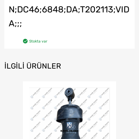
N;DC46;6848;DA;T202113;VID
A;;;
Stokta var
İLGILI ÜRÜNLER