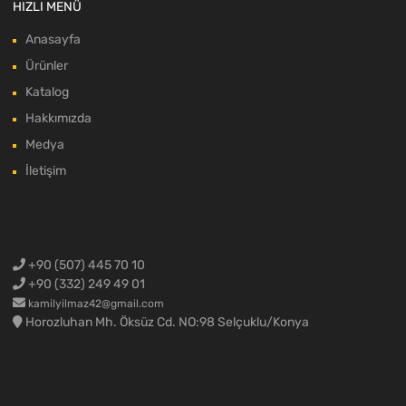
HIZLI MENÜ
Anasayfa
Ürünler
Katalog
Hakkımızda
Medya
İletişim
+90 (507) 445 70 10
+90 (332) 249 49 01
kamilyilmaz42@gmail.com
Horozluhan Mh. Öksüz Cd. NO:98 Selçuklu/Konya