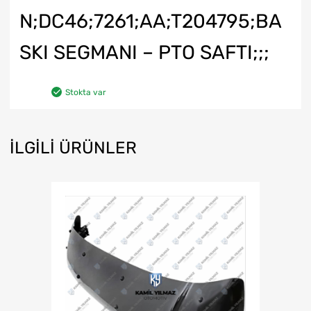
N;DC46;7261;AA;T204795;BA
SKI SEGMANI – PTO SAFTI;;;
Stokta var
İLGILI ÜRÜNLER