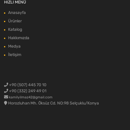
HIZLI MENÜ
Anasayfa
Ürünler
Katalog
Hakkımızda
Medya
İletişim
+90 (507) 445 70 10
+90 (332) 249 49 01
kamilyilmaz42@gmail.com
Horozluhan Mh. Öksüz Cd. NO:98 Selçuklu/Konya