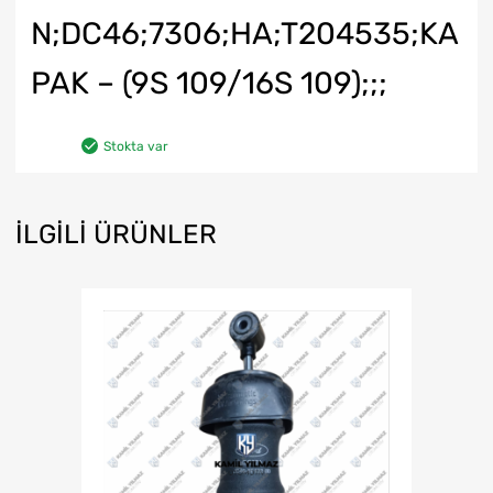
N;DC46;7306;HA;T204535;KA
PAK – (9S 109/16S 109);;;
Stokta var
İLGILI ÜRÜNLER