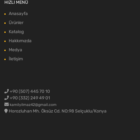
HIZLI MENÜ
Anasayfa
Ürünler
Katalog
Hakkımızda
Medya
İletişim
+90 (507) 445 70 10
+90 (332) 249 49 01
kamilyilmaz42@gmail.com
Horozluhan Mh. Öksüz Cd. NO:98 Selçuklu/Konya