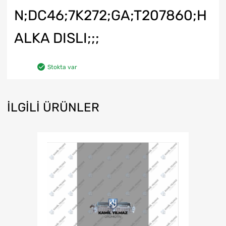
N;DC46;7K272;GA;T207860;H
ALKA DISLI;;;
Stokta var
İLGILI ÜRÜNLER