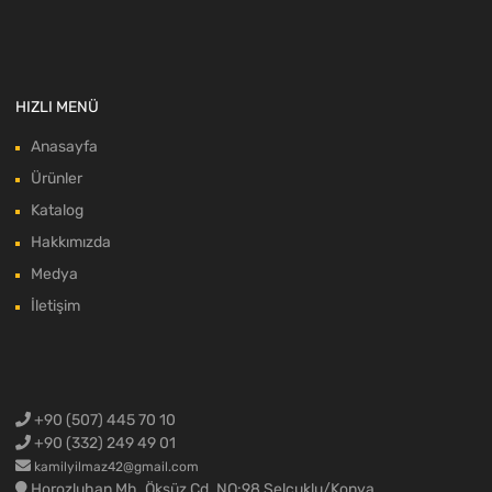
HIZLI MENÜ
Anasayfa
Ürünler
Katalog
Hakkımızda
Medya
İletişim
+90 (507) 445 70 10
+90 (332) 249 49 01
kamilyilmaz42@gmail.com
Horozluhan Mh. Öksüz Cd. NO:98 Selçuklu/Konya