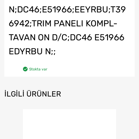
N;DC46;E51966;EEYRBU;T39
6942;TRIM PANELI KOMPL-
TAVAN ON D/C;DC46 E51966
EDYRBU N;;
Stokta var
İLGILI ÜRÜNLER