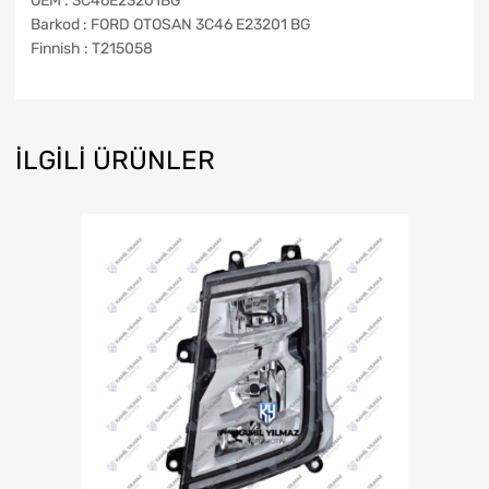
OEM : 3C46E23201BG
Barkod : FORD OTOSAN 3C46 E23201 BG
Finnish : T215058
İLGILI ÜRÜNLER