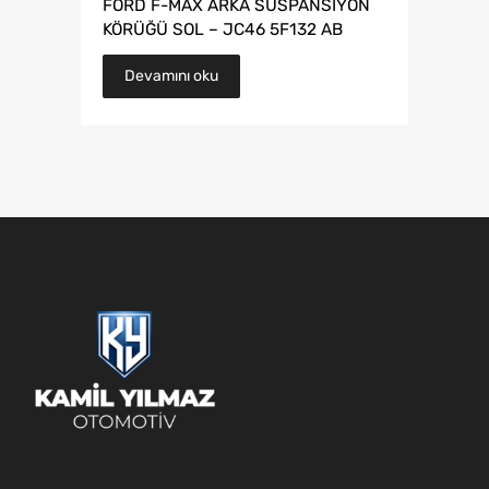
FORD F-MAX ARKA SÜSPANSİYON
KÖRÜĞÜ SOL – JC46 5F132 AB
Devamını oku