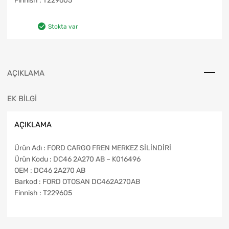
Finnish : T229605
Stokta var
AÇIKLAMA
EK BILGI
AÇIKLAMA
Ürün Adı : FORD CARGO FREN MERKEZ SİLİNDİRİ
Ürün Kodu : DC46 2A270 AB – K016496
OEM : DC46 2A270 AB
Barkod : FORD OTOSAN DC462A270AB
Finnish : T229605