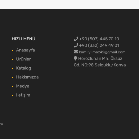
Ford Cargo Y
HIZLI MENÜ
+90 (507) 445 70 10
blok,Ford c
aksamı,Ford 
Ford Cargo c
max body pa
+90 (332) 249 49 01
Anasayfa
kamilyilmaz42@gmail.com
Horozluhan Mh. Öksüz
Ürünler
Cd. NO:98 Selçuklu/Konya
Katalog
Hakkımızda
Medya
İletişim
om