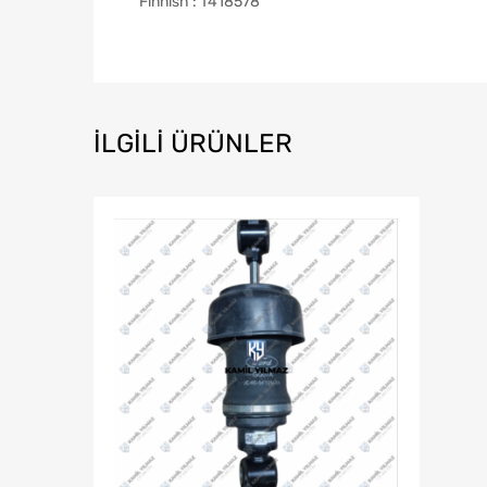
Finnish : T418578
İLGILI ÜRÜNLER