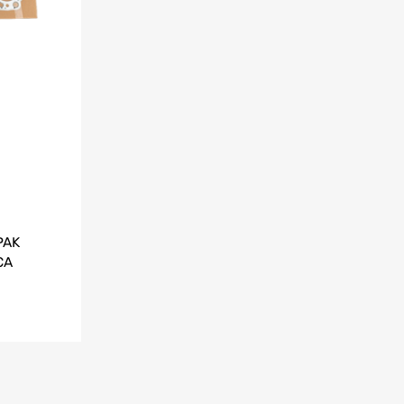
PAK
CA