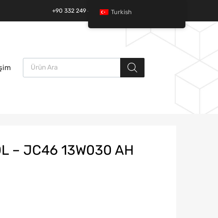
+90 332 249 49 01 | +90 532 685 32 42
Turkish
Ürün arama
İçeriğe
işim
atla
L – JC46 13W030 AH