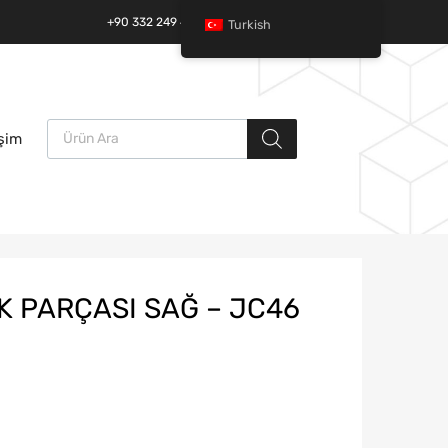
+90 332 249 49 01 | +90 532 685 32 42
Turkish
Ürün arama
İçeriğe
işim
atla
 PARÇASI SAĞ – JC46