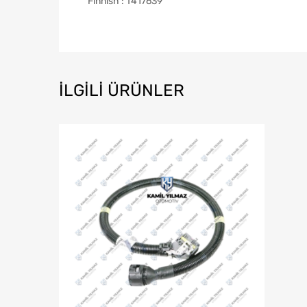
Finnish : T417639
İLGILI ÜRÜNLER