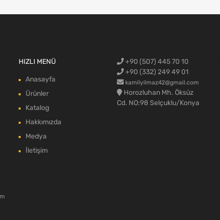
Ford Cargo Y
HIZLI MENÜ
+90 (507) 445 70 10
blok,Ford c
aksamı,Ford 
Ford Cargo c
max body pa
+90 (332) 249 49 01
Anasayfa
kamilyilmaz42@gmail.com
Horozluhan Mh. Öksüz
Ürünler
Cd. NO:98 Selçuklu/Konya
Katalog
Hakkımızda
Medya
İletişim
om