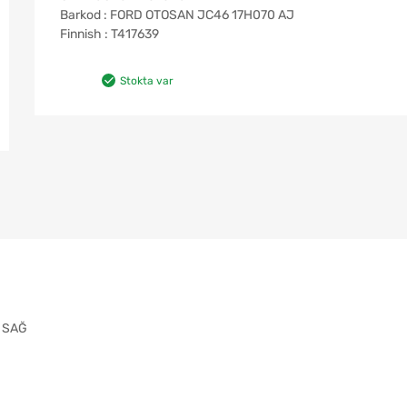
Barkod : FORD OTOSAN JC46 17H070 AJ
Finnish : T417639
Stokta var
I SAĞ