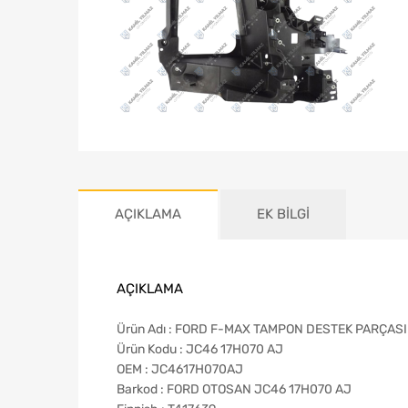
AÇIKLAMA
EK BILGI
AÇIKLAMA
Ürün Adı : FORD F-MAX TAMPON DESTEK PARÇAS
Ürün Kodu : JC46 17H070 AJ
OEM : JC4617H070AJ
Barkod : FORD OTOSAN JC46 17H070 AJ