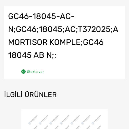
GC46-18045-AC-
N;GC46;18045;AC;T372025;A
MORTISOR KOMPLE;GC46
18045 AB N;;
Stokta var
İLGILI ÜRÜNLER