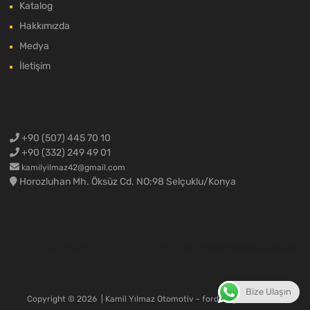
Katalog
Hakkımızda
Medya
İletişim
+90 (507) 445 70 10
+90 (332) 249 49 01
kamilyilmaz42@gmail.com
Horozluhan Mh. Öksüz Cd. NO:98 Selçuklu/Konya
Ford Cargo Yedek Parça,Ford F-max yedek parça,Ford kamyon yedek parça,Ford kamyon parçaları,Ford 3230 yedek parça,Ford 2524 yedek parça,Ford 1838 yedek parça,Ford 4136 yedek parça,Ford 4142 yedek parça,Ford 1848 yedek parça,Ford 1842 yedek parça,Konya Ford Cargo,Ford kamyon motor parçaları,Ford motor parçaları,Ford cargo motor parçaları,Ford cargo rektefiye malzemeleri,Ford cargo krank mili,Ford cargo silindir kapak,Ford cargo blok,Ford cargo komple motor,Ford cargo yarım motor,Ford
cargo sarı motor,Ford cargo 1838 motor,Ford cargo 4136 motor,Ford cargo 3230 motor,Ford F-max yedek parçaları,Ford Fmax yedek parçaları,Ford F max yedek parça,Ford F-max hava tahliyesi,Ford cargo 3230 kompresör,Ford cargo 1838 kompresör,Ford cargo kaporta malzemeleri,Ford cargo kapı,Ford cargo güneşlik,Ford cargo tahliye,Ford F-max kaporta malzemeleri,Fmax kaporta aksamı,Ford F max tampon,Ford Fmax tampon,Ford Cargo Spare Parts, Ford F-max spare parts, Ford Fmax spare
parts, Ford F max spare parts, Ford Trucks Spare Parts, Ford Cargo Parts, Ford 3230 Spare Parts, Ford 2524 Spare Parts, Ford 1838 Spare Parts, Ford 4136 Spare Parts, Ford 4142 Spare Parts, Ford 1848 Spare Parts, Ford 1842 Spare Parts, Ford Trucks Engine Parts, Ford Engine Parts, Ford Cargo Engine Parts, Ford Cargo grinding parts, Ford Cargo crankshaft, Ford Cargo cylinder head, Ford cargo cylinder block, ford cargo complete engine, ford cargo half engine, ford cargo yellow engine, ford cargo 1838 engine, ford
cargo 4136 engine, ford cargo 3230 engine, ford f-max spare parts, ford fmax spare parts, ford f max spare parts, ford f-max air dryer, ford 3230 compressor, ford 1838 compressor, ford cargo body parts, ford cargo door, ford cargo sun visor, ford cargo dryer, ford f-max body parts, fmax body parts, ford f max,ford cargo import and export
Bize Ulaşın
Copyright ©
2026
| Kamil Yılmaz Otomotiv - fordcargoparca.com