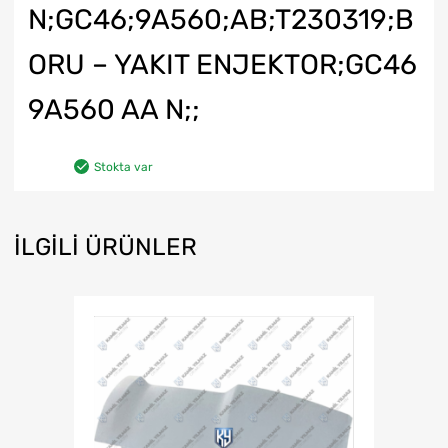
N;GC46;9A560;AB;T230319;B
ORU – YAKIT ENJEKTOR;GC46
9A560 AA N;;
Stokta var
İLGILI ÜRÜNLER