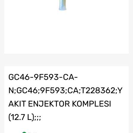
GC46-9F593-CA-
N;GC46;9F593;CA;T228362;Y
AKIT ENJEKTOR KOMPLESI
(12.7 L);;;