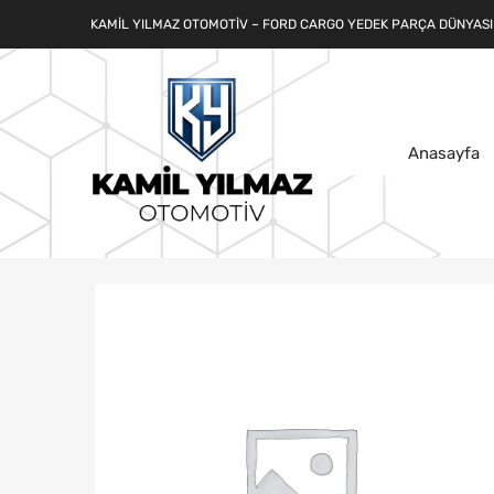
KAMIL YILMAZ OTOMOTIV – FORD CARGO YEDEK PARÇA DÜNYASI
Anasayfa