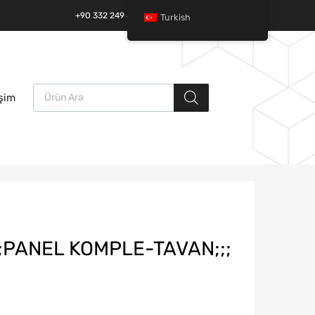
+90 332 249 49 01 | +90 532 685 32 42
Turkish
Ürün arama
İçeriğe
işim
atla
;PANEL KOMPLE-TAVAN;;;