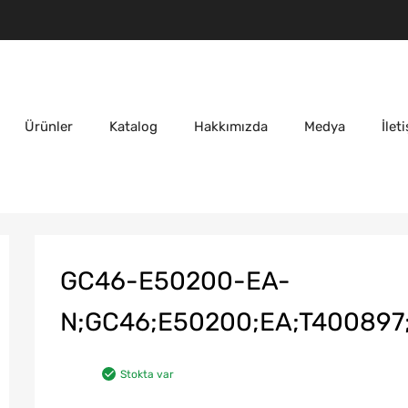
Ürünler
Katalog
Hakkımızda
Medya
İlet
GC46-E50200-EA-
N;GC46;E50200;EA;T400897
Stokta var