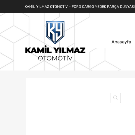
KAMIL YILMAZ OTOMOTIV – FORD CARGO YEDEK PARÇA DÜNYASI
Anasayfa