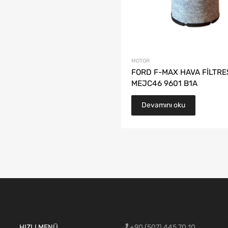
MOTOR
FORD F-MAX HAVA FİLTRES
MEJC46 9601 B1A
Devamını oku
Ford Cargo Y
HIZLI MENÜ
+90 (507) 445 70 10
blok,Ford c
aksamı,Ford 
Ford Cargo c