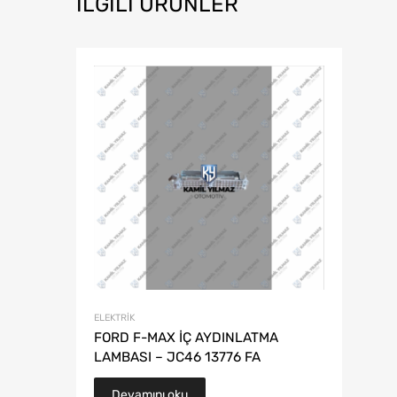
İLGILI ÜRÜNLER
ELEKTRIK
FORD F-MAX İÇ AYDINLATMA
LAMBASI – JC46 13776 FA
Devamını oku