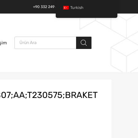
+90 332 249 49 01 | +90 532 685 32 42
Turkish
Ürün arama
İçeriğe
işim
atla
07;AA;T230575;BRAKET