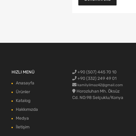
Ford Cargo Y
HIZLI MENÜ
+90 (507) 445 70 10
blok,Ford c
aksamı,Ford 
Ford Cargo c
max body pa
+90 (332) 249 49 01
Anasayfa
kamilyilmaz42@gmail.com
Horozluhan Mh. Öksüz
Ürünler
Cd. NO:98 Selçuklu/Konya
Katalog
Hakkımızda
Medya
İletişim