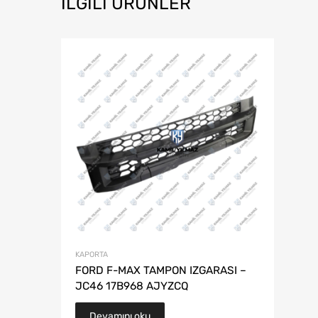
İLGILI ÜRÜNLER
KAPORTA
FORD F-MAX TAMPON IZGARASI –
JC46 17B968 AJYZCQ
Devamını oku