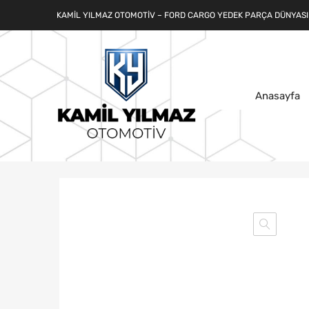
KAMIL YILMAZ OTOMOTIV – FORD CARGO YEDEK PARÇA DÜNYASI
Anasayfa