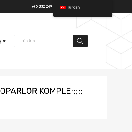
+90 332 249 49 01 | +90 532 685 32 42
Turkish
Ürün arama
İçeriğe
işim
atla
OPARLOR KOMPLE;;;;;