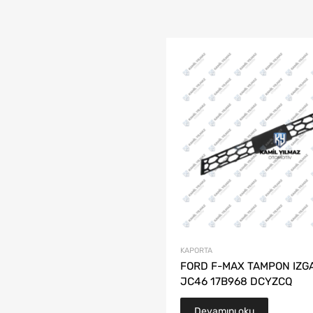
KAPORTA
FORD F-MAX TAMPON IZGA
JC46 17B968 DCYZCQ
Devamını oku