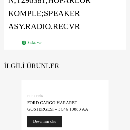
N;T296381;HOPARLOR
KOMPLE;SPEAKER
ASY.RADIO.RECVR
Stokta var
İLGILI ÜRÜNLER
ELEKTRIK
FORD CARGO HARARET
GÖSTERGESİ – 3C46 10883 AA
Devamını oku