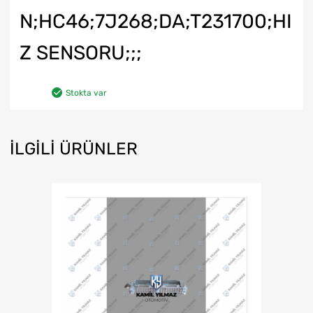
N;HC46;7J268;DA;T231700;HI
Z SENSORU;;;
Stokta var
İLGILI ÜRÜNLER