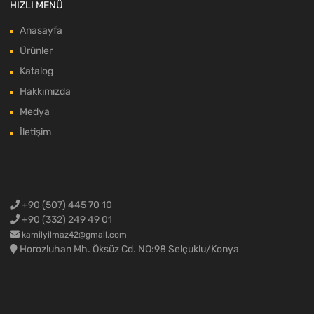
HIZLI MENÜ
Anasayfa
Ürünler
Katalog
Hakkımızda
Medya
İletişim
+90 (507) 445 70 10
+90 (332) 249 49 01
kamilyilmaz42@gmail.com
Horozluhan Mh. Öksüz Cd. NO:98 Selçuklu/Konya