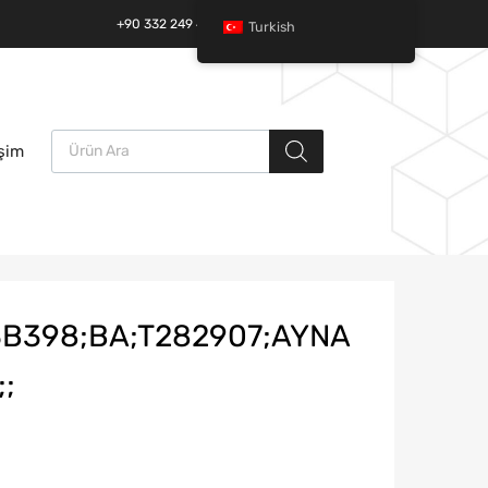
+90 332 249 49 01 | +90 532 685 32 42
Turkish
Ürün arama
İçeriğe
işim
atla
3B398;BA;T282907;AYNA
;