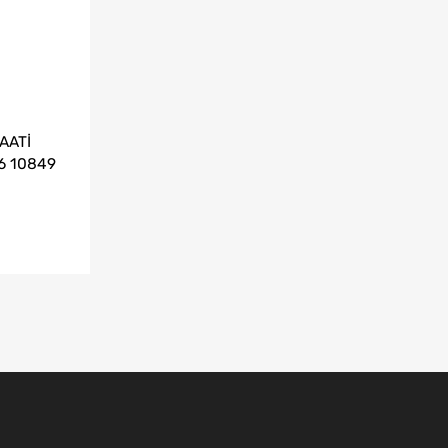
AATİ
6 10849