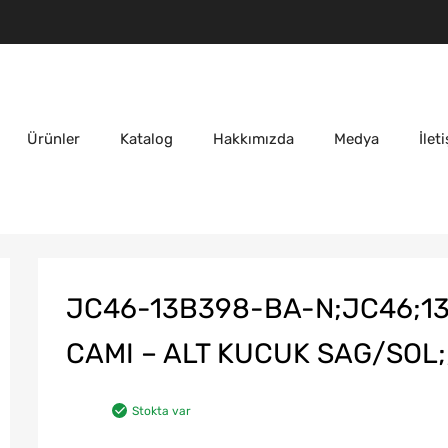
Ürünler
Katalog
Hakkımızda
Medya
İlet
JC46-13B398-BA-N;JC46;1
CAMI – ALT KUCUK SAG/SOL;;
Stokta var