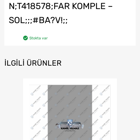
N;T418578;FAR KOMPLE –
SOL;;;#BA?V!;;
Stokta var
İLGILI ÜRÜNLER