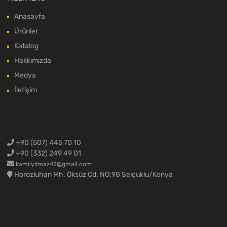
Anasayfa
Ürünler
Katalog
Hakkımızda
Medya
İletişim
+90 (507) 445 70 10
+90 (332) 249 49 01
kamilyilmaz42@gmail.com
Horozluhan Mh. Öksüz Cd. NO:98 Selçuklu/Konya
Ford Cargo Yedek Parça,Ford F-max yedek parça,Ford kamyon yedek parça,Ford kamyon parçaları,Ford 3230 yedek parça,Ford 2524 yedek parça,Ford 1838 yedek parça,Ford 4136 yedek parça,Ford 4142 yedek parça,Ford 1848 yedek parça,Ford 1842 yedek parça,Konya Ford Cargo,Ford kamyon motor parçaları,Ford motor parçaları,Ford cargo motor parçaları,Ford cargo rektefiye malzemeleri,Ford cargo krank mili,Ford cargo silindir kapak,Ford cargo blok,Ford cargo komple motor,Ford cargo yarım motor,Ford
cargo sarı motor,Ford cargo 1838 motor,Ford cargo 4136 motor,Ford cargo 3230 motor,Ford F-max yedek parçaları,Ford Fmax yedek parçaları,Ford F max yedek parça,Ford F-max hava tahliyesi,Ford cargo 3230 kompresör,Ford cargo 1838 kompresör,Ford cargo kaporta malzemeleri,Ford cargo kapı,Ford cargo güneşlik,Ford cargo tahliye,Ford F-max kaporta malzemeleri,Fmax kaporta aksamı,Ford F max tampon,Ford Fmax tampon,Ford Cargo Spare Parts, Ford F-max spare parts, Ford Fmax spare
parts, Ford F max spare parts, Ford Trucks Spare Parts, Ford Cargo Parts, Ford 3230 Spare Parts, Ford 2524 Spare Parts, Ford 1838 Spare Parts, Ford 4136 Spare Parts, Ford 4142 Spare Parts, Ford 1848 Spare Parts, Ford 1842 Spare Parts, Ford Trucks Engine Parts, Ford Engine Parts, Ford Cargo Engine Parts, Ford Cargo grinding parts, Ford Cargo crankshaft, Ford Cargo cylinder head, Ford cargo cylinder block, ford cargo complete engine, ford cargo half engine, ford cargo yellow engine, ford cargo 1838 engine, ford