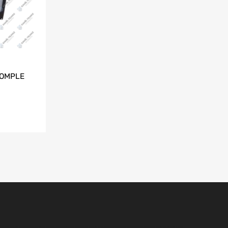
KOMPLE
edek Parça,Ford F-max yedek parça,Ford kamyon yedek parça,Ford kamyon parçaları,Ford 3230 yedek parça,Ford 2524 yedek parça,Ford 1838 yedek parça,Ford 4136 yedek parça,Ford 4142 yedek parça,Ford 1848 yedek parça,Ford 1842 yedek parça,Konya Ford Cargo,Ford kamyon motor parçaları,Ford motor parçaları,Ford cargo motor parçaları,Ford cargo rektefiye malzemeleri,Ford cargo krank mili,Ford cargo silindir kapak,Ford cargo