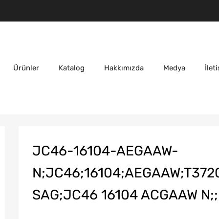
Ürünler
Katalog
Hakkımızda
Medya
İlet
JC46-16104-AEGAAW-
N;JC46;16104;AEGAAW;T37
SAG;JC46 16104 ACGAAW N;;