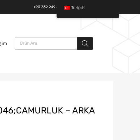
+90 332 249 49 01 | +90 532 685 32 42
Turkish
Ürün arama
İçeriğe
işim
atla
2046;CAMURLUK – ARKA