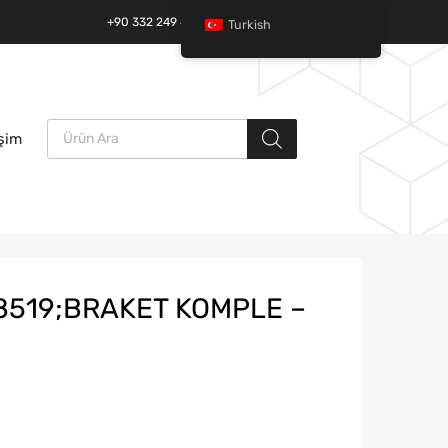
+90 332 249 49 01 | +90 532 685 32 42
Turkish
Ürün arama
İçeriğe
işim
atla
8519;BRAKET KOMPLE –