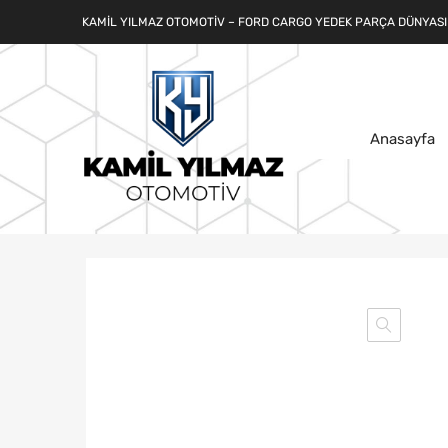
KAMIL YILMAZ OTOMOTIV – FORD CARGO YEDEK PARÇA DÜNYASI
Anasayfa