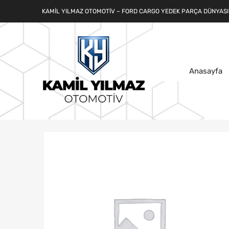
KAMIL YILMAZ OTOMOTIV – FORD CARGO YEDEK PARÇA DÜNYASI
Anasayfa