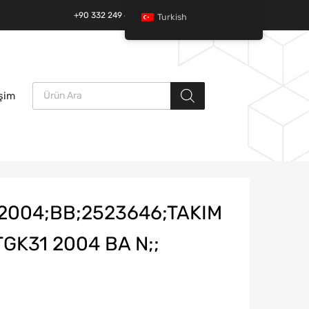
+90 332 249 49 01 | +90 532 685 32 42
Turkish
Ürün arama
İçeriğe
işim
atla
2004;BB;2523646;TAKIM
TGK31 2004 BA N;;