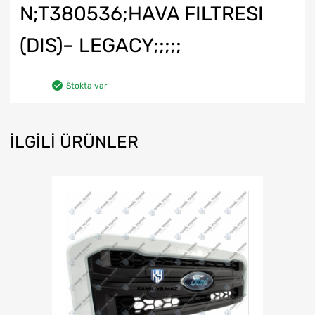
N;T380536;HAVA FILTRESI
(DIS)– LEGACY;;;;;
Stokta var
İLGILI ÜRÜNLER