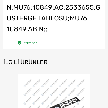
N;MU76;10849;AC;2533655;G
OSTERGE TABLOSU;MU76
10849 AB N;;
Stokta var
İLGILI ÜRÜNLER