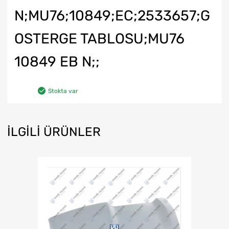
N;MU76;10849;EC;2533657;G
OSTERGE TABLOSU;MU76
10849 EB N;;
Stokta var
İLGILI ÜRÜNLER