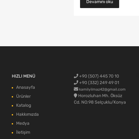
Devamını oku
Ford Cargo Y
HIZLI MENÜ
+90 (507) 445 70 10
blok,Ford c
aksamı,Ford 
Ford Cargo c
max body pa
+90 (332) 249 49 01
Anasayfa
kamilyilmaz42@gmail.com
Horozluhan Mh. Öksüz
Ürünler
Cd. NO:98 Selçuklu/Konya
Katalog
Hakkımızda
Medya
İletişim