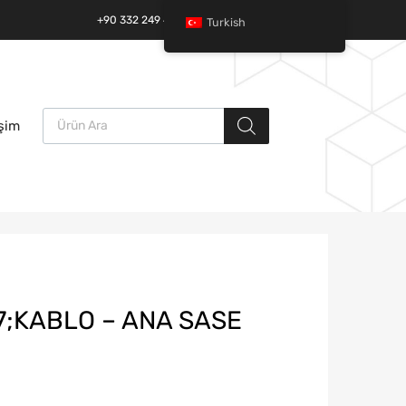
+90 332 249 49 01 | +90 532 685 32 42
Turkish
Ürün arama
İçeriğe
işim
atla
7;KABLO – ANA SASE