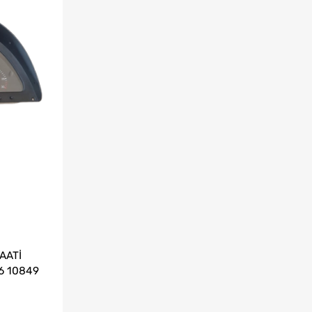
AATİ
6 10849