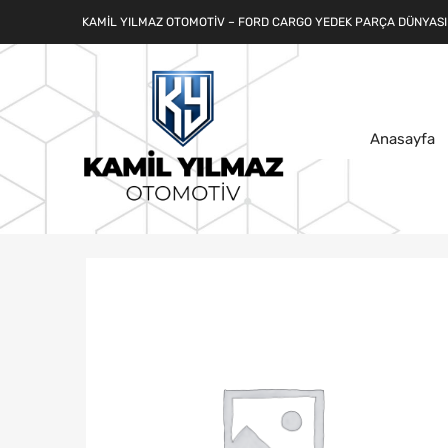
KAMIL YILMAZ OTOMOTIV – FORD CARGO YEDEK PARÇA DÜNYASI
Anasayfa