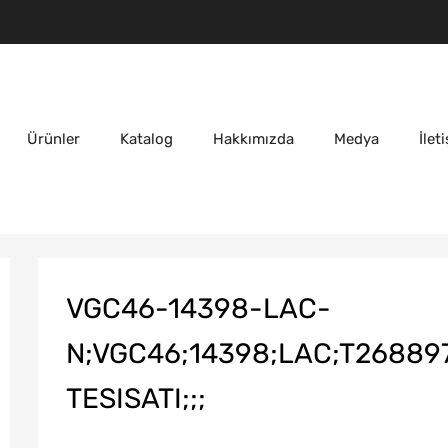
Ürünler
Katalog
Hakkımızda
Medya
İlet
VGC46-14398-LAC-
N;VGC46;14398;LAC;T26889
TESISATI;;;