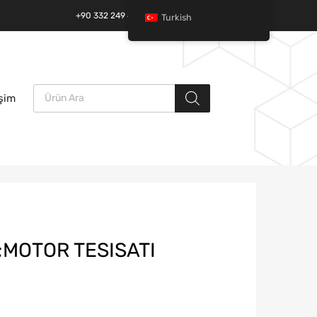
+90 332 249 49 01 | +90 532 685 32 42
Turkish
Ürün arama
İçeriğe
işim
atla
;MOTOR TESISATI