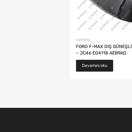
KAPORTA
FORD F-MAX DIŞ GÜNEŞL
– JC46 E04118 AEB9AD
Devamını oku