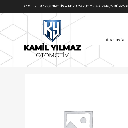
KAMIL YILMAZ OTOMOTIV – FORD CARGO YEDEK PARÇA DÜNYASI
Anasayfa