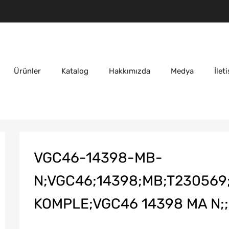
Ürünler
Katalog
Hakkımızda
Medya
İlet
VGC46-14398-MB-
N;VGC46;14398;MB;T230569
KOMPLE;VGC46 14398 MA N;;