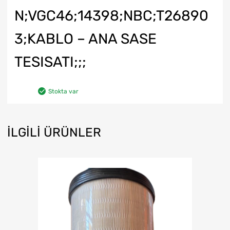
N;VGC46;14398;NBC;T26890
3;KABLO – ANA SASE
TESISATI;;;
Stokta var
İLGILI ÜRÜNLER