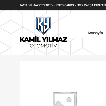
KAMIL YILMAZ OTOMOTIV – FORD CARGO YEDEK PARÇA DÜNYASI
Anasayfa