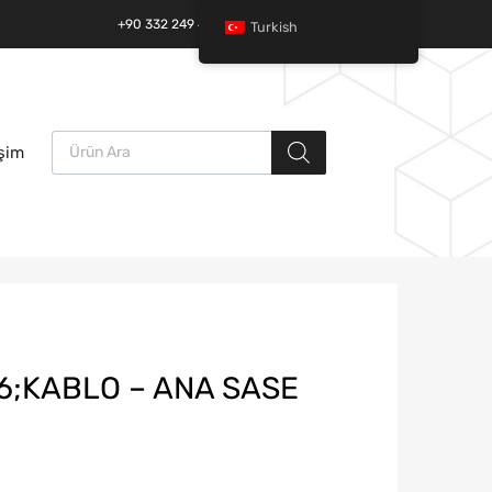
+90 332 249 49 01 | +90 532 685 32 42
Turkish
Ürün arama
İçeriğe
işim
atla
6;KABLO – ANA SASE