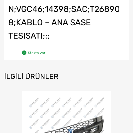
N;VGC46;14398;SAC;T26890
8;KABLO – ANA SASE
TESISATI;;;
Stokta var
İLGILI ÜRÜNLER