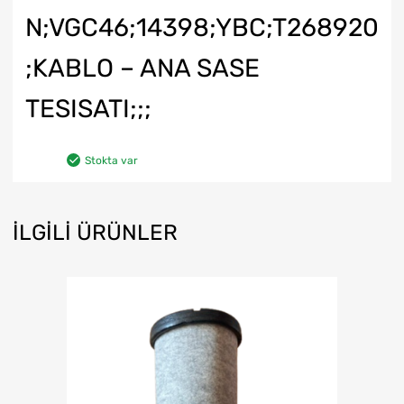
N;VGC46;14398;YBC;T268920
;KABLO – ANA SASE
TESISATI;;;
Stokta var
İLGILI ÜRÜNLER