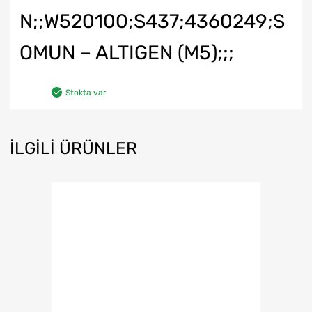
N;;W520100;S437;4360249;S
OMUN – ALTIGEN (M5);;;
Stokta var
İLGILI ÜRÜNLER