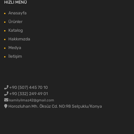
HIZLI MENÜ
Anasayfa
Ürünler
Katalog
Hakkımızda
Medya
İletişim
+90 (507) 445 70 10
+90 (332) 249 49 01
kamilyilmaz42@gmail.com
Horozluhan Mh. Öksüz Cd. NO:98 Selçuklu/Konya