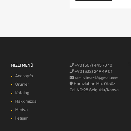
Ford Cargo Y
HIZLI MENÜ
+90 (507) 445 70 10
blok,Ford c
aksamı,Ford 
Ford Cargo c
max body pa
+90 (332) 249 49 01
Anasayfa
kamilyilmaz42@gmail.com
Horozluhan Mh. Öksüz
Ürünler
Cd. NO:98 Selçuklu/Konya
Katalog
Hakkımızda
Medya
İletişim