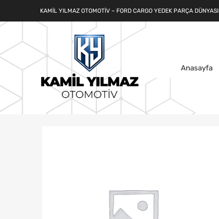
KAMIL YILMAZ OTOMOTIV – FORD CARGO YEDEK PARÇA DÜNYASI
Anasayfa