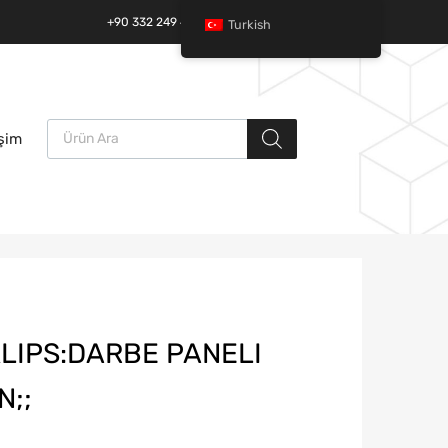
+90 332 249 49 01 | +90 532 685 32 42
Turkish
Ürün arama
İçeriğe
işim
atla
KLIPS:DARBE PANELI
N;;