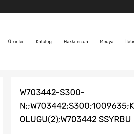
Ürünler
Katalog
Hakkımızda
Medya
İlet
W703442-S300-
N;;W703442;S300;1009635;
OLUGU(2);W703442 SSYRBU 