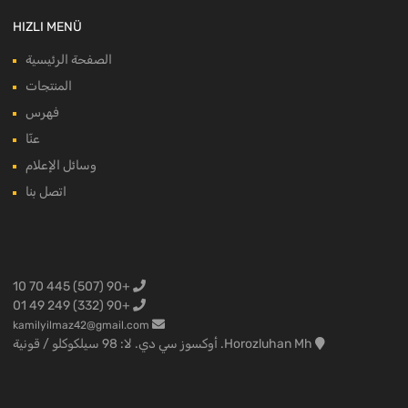
HIZLI MENÜ
الصفحة الرئيسية
المنتجات
فهرس
عنّا
وسائل الإعلام
اتصل بنا
+90 (507) 445 70 10
+90 (332) 249 49 01
kamilyilmaz42@gmail.com
Horozluhan Mh. أوكسوز سي دي. لا: 98 سيلكوكلو / قونية