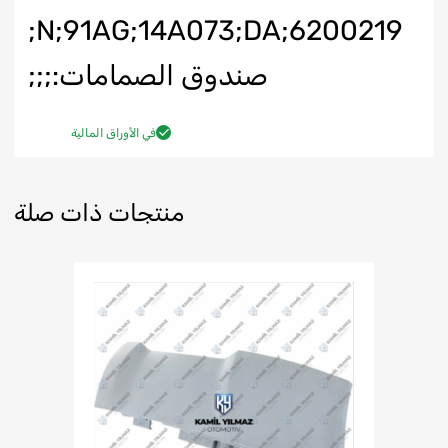
N;91AG;14A073;DA;6200219;
صندوق الصمامات:;;;
في الأوراق المالية
منتجات ذات صلة