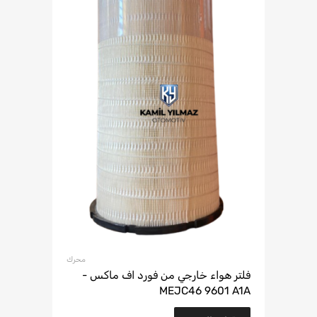
محرك
فلتر هواء خارجي من فورد اف ماكس -
MEJC46 9601 A1A