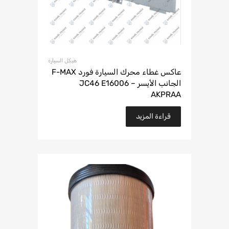
هيكل السيارة
عاكس غطاء محرك السيارة فورد F-MAX
الجانب الأيسر – JC46 E16006
AKPRAA
قراءة المزيد