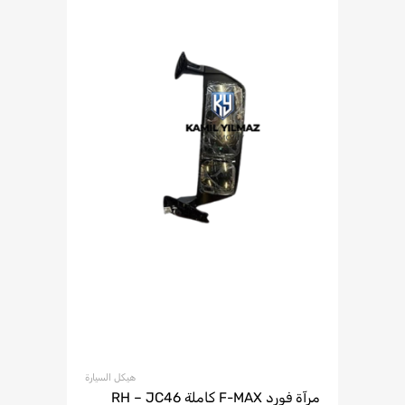
هيكل السيارة
مرآة فورد F-MAX كاملة RH – JC46