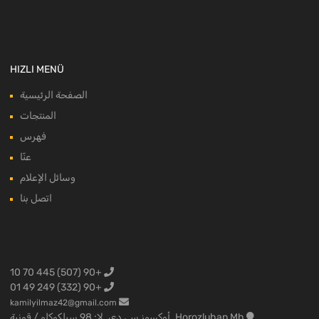
HIZLI MENÜ
الصفحة الرئيسية
المنتجات
فهرس
عنّا
وسائل الإعلام
اتصل بنا
+90 (507) 445 70 10
+90 (332) 249 49 01
kamilyilmaz42@gmail.com
Horozluhan Mh. أوكسوز سي دي. لا: 98 سيلكوكلو / قونية