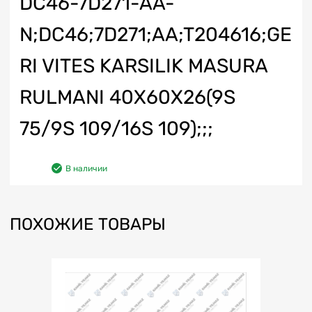
DC46-7D271-AA-
N;DC46;7D271;AA;T204616;GE
RI VITES KARSILIK MASURA
RULMANI 40X60X26(9S
75/9S 109/16S 109);;;
В наличии
ПОХОЖИЕ ТОВАРЫ