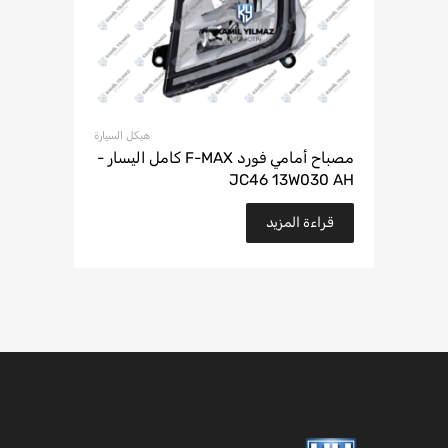
هيكل السيارة
مصباح أمامي فورد F-MAX كامل اليسار -
JC46 13W030 AH
قراءة المزيد