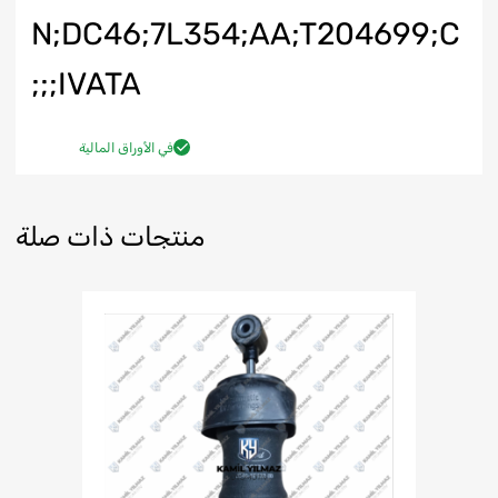
N;DC46;7L354;AA;T204699;C
IVATA;;;
في الأوراق المالية
منتجات ذات صلة