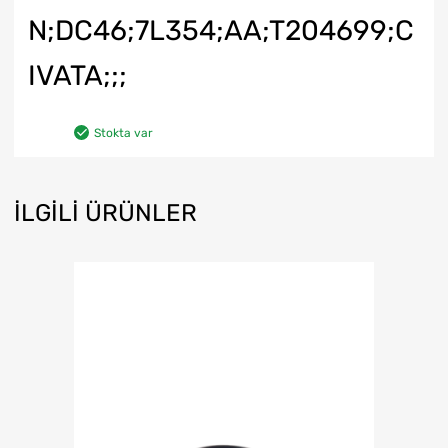
N;DC46;7L354;AA;T204699;C
IVATA;;;
Stokta var
İLGILI ÜRÜNLER