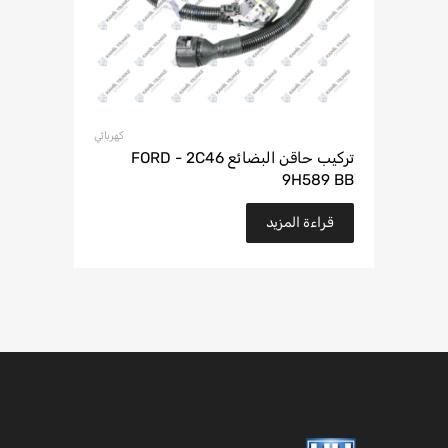
كهربائي
تركيب حاقن البضائع FORD - 2C46
9H589 BB
قراءة المزيد