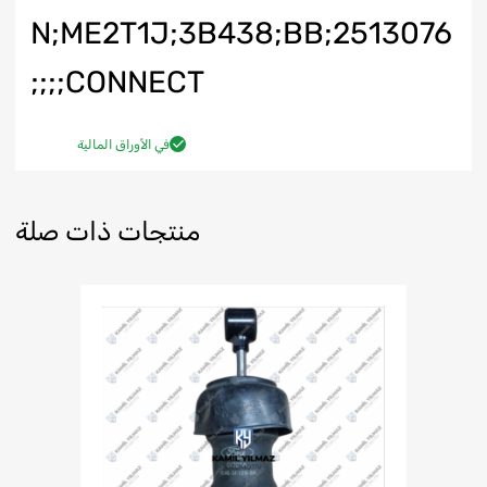
N;ME2T1J;3B438;BB;2513076
;CONNECT;;;
في الأوراق المالية
منتجات ذات صلة