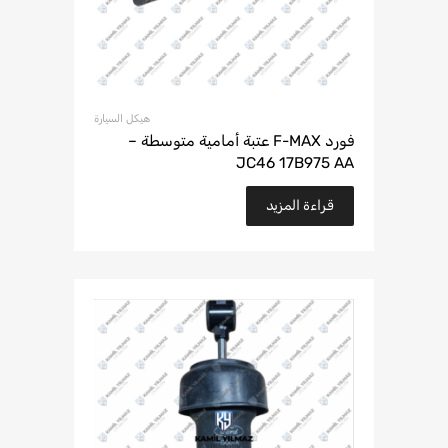
هيكل السيارة
فورد F-MAX عتبة أمامية متوسطة –
JC46 17B975 AA
قراءة المزيد