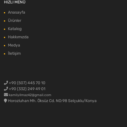
HIZLI MENÜ
Anasayfa
Ürünler
Katalog
Hakkımızda
Medya
İletişim
+90 (507) 445 70 10
+90 (332) 249 49 01
kamilyilmaz42@gmail.com
Horozluhan Mh. Öksüz Cd. NO:98 Selçuklu/Konya