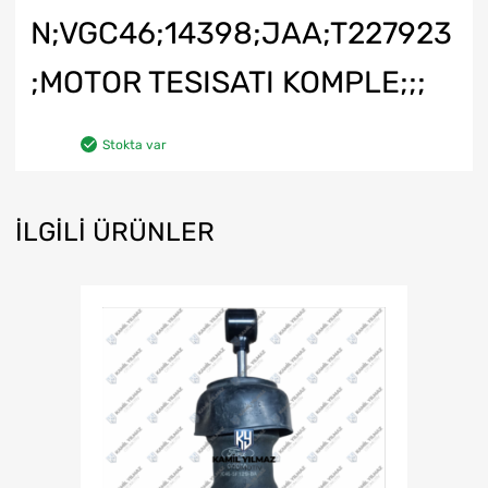
N;VGC46;14398;JAA;T227923
;MOTOR TESISATI KOMPLE;;;
Stokta var
İLGILI ÜRÜNLER