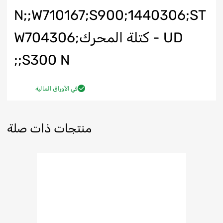
N;;W710167;S900;1440306;ST
UD - كتلة المحرك;W704306
S300 N;;
في الأوراق المالية
منتجات ذات صلة