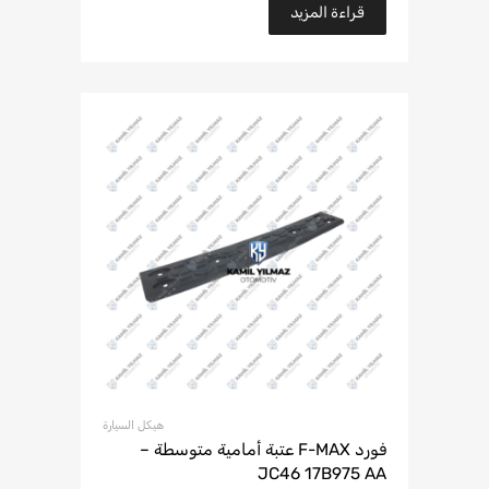
قراءة المزيد
هيكل السيارة
فورد F-MAX عتبة أمامية متوسطة –
JC46 17B975 AA