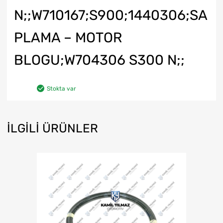
N;;W710167;S900;1440306;SA
PLAMA – MOTOR
BLOGU;W704306 S300 N;;
Stokta var
İLGILI ÜRÜNLER