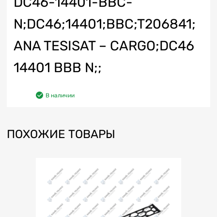
DC46-14401-BBC-
N;DC46;14401;BBC;T206841;
ANA TESISAT – CARGO;DC46
14401 BBB N;;
В наличии
ПОХОЖИЕ ТОВАРЫ