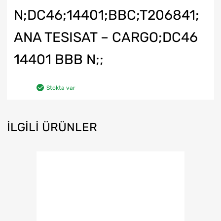
N;DC46;14401;BBC;T206841;
ANA TESISAT – CARGO;DC46
14401 BBB N;;
Stokta var
İLGILI ÜRÜNLER