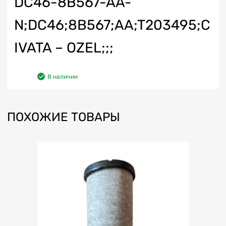
DC46-8B567-AA-
N;DC46;8B567;AA;T203495;C
IVATA – OZEL;;;
В наличии
ПОХОЖИЕ ТОВАРЫ