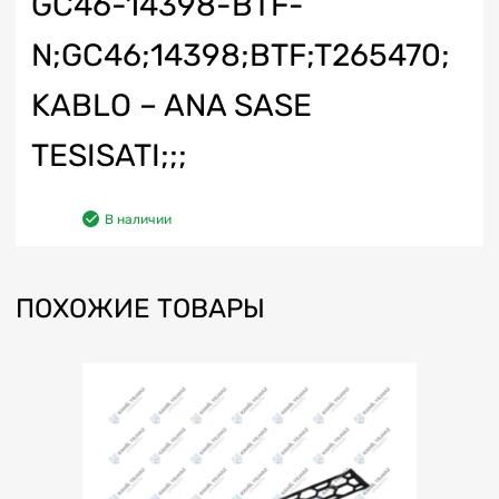
GC46-14398-BTF-
N;GC46;14398;BTF;T265470;
KABLO – ANA SASE
TESISATI;;;
В наличии
ПОХОЖИЕ ТОВАРЫ