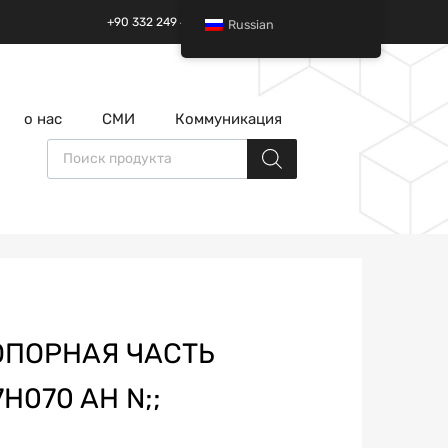
+90 332 249 49 01 | +90 532 685 32 42
Russian
перейти
о нас
СМИ
Коммуникация
к
содержанию
Поиск товаров
;ОПОРНАЯ ЧАСТЬ
H070 AH N;;