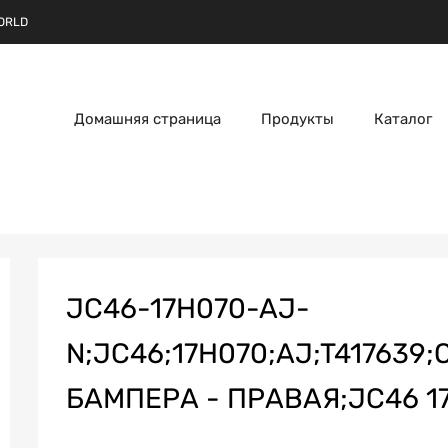
ORLD
Домашняя страница
Продукты
Каталог
JC46-17H070-AJ-
N;JC46;17H070;AJ;T417639
БАМПЕРА - ПРАВАЯ;JC46 17