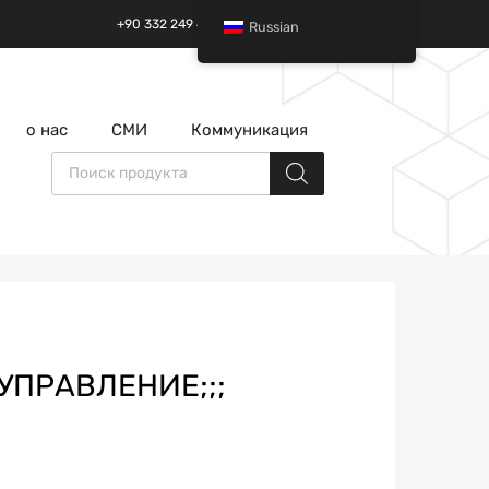
+90 332 249 49 01 | +90 532 685 32 42
Russian
перейти
о нас
СМИ
Коммуникация
к
содержанию
Поиск товаров
;УПРАВЛЕНИЕ;;;