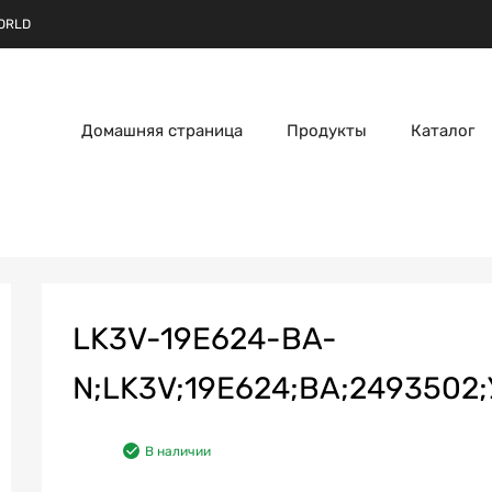
ORLD
Домашняя страница
Продукты
Каталог
LK3V-19E624-BA-
N;LK3V;19E624;BA;2493502
В наличии